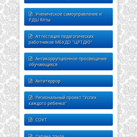
Ученическое самоуправление и
РДШ Ялты
Аттестация педагогических
работников МБУДО "ЦРТДЮ"
Антикоррупционное просвещение
обучающихся
Антитеррор
Региональный проект "Успех
каждого ребенка"
СОУТ
Охрана труда