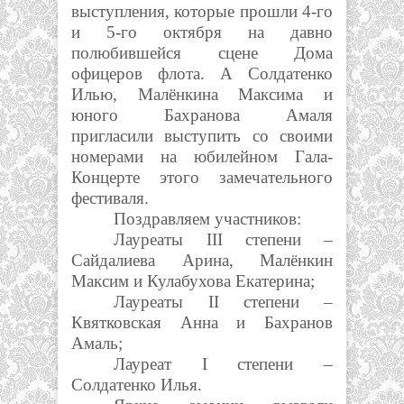
выступления, которые прошли 4-го
и 5-го октября на давно
полюбившейся сцене Дома
офицеров флота. А Солдатенко
Илью, Малёнкина Максима и
юного Бахранова Амаля
пригласили выступить со своими
номерами на юбилейном Гала-
Концерте этого замечательного
фестиваля.
Поздравляем участников:
Лауреаты III степени –
Сайдалиева Арина, Малёнкин
Максим и Кулабухова Екатерина;
Лауреаты II степени –
Квятковская Анна и Бахранов
Амаль;
Лауреат I степени –
Солдатенко Илья.